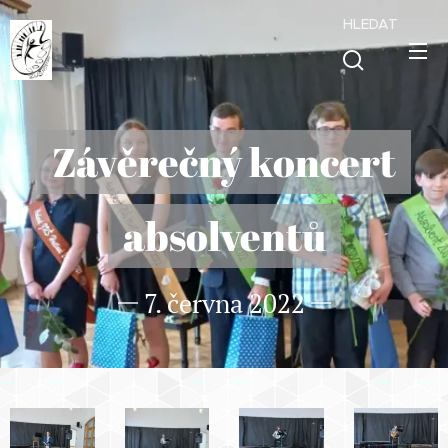
HLEDAT
Závěrečný koncert
absolventů
7. června 2022