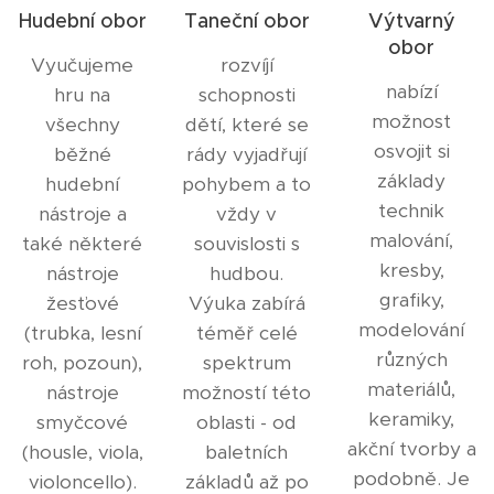
Hudební obor
Taneční obor
Výtvarný
obor
Vyučujeme
rozvíjí
nabízí
hru na
schopnosti
možnost
všechny
dětí, které se
osvojit si
běžné
rády vyjadřují
základy
hudební
pohybem a to
technik
nástroje a
vždy v
malování,
také některé
souvislosti s
kresby,
nástroje
hudbou.
grafiky,
žesťové
Výuka zabírá
modelování
(trubka, lesní
téměř celé
různých
roh, pozoun),
spektrum
materiálů,
nástroje
možností této
keramiky,
smyčcové
oblasti - od
akční tvorby a
(housle, viola,
baletních
podobně. Je
violoncello).
základů až po