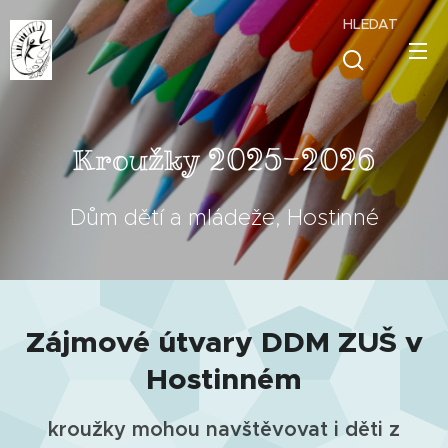
HLEDAT
2025-2026
Kroužky
Dům dětí a mládeže, Hostinné
Zájmové útvary DDM ZUŠ v
Hostinném
kroužky mohou navštěvovat i děti z